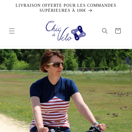
et
LIVRAISON OFFERTE POUR LES COMMANDES
passer
SUPÉRIEURES À 100€
au
contenu
Panier