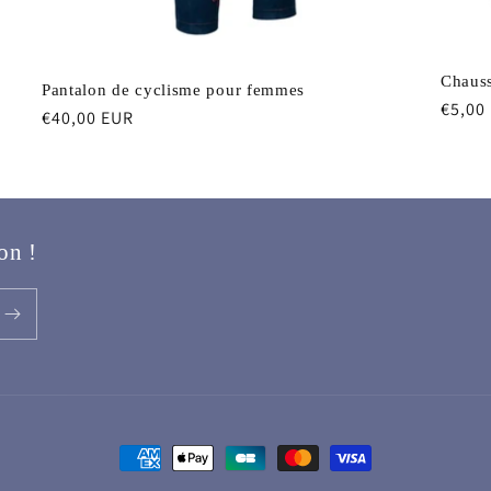
Chauss
Pantalon de cyclisme pour femmes
Prix
€5,00
Prix
€40,00 EUR
habit
habituel
on !
Moyens
de