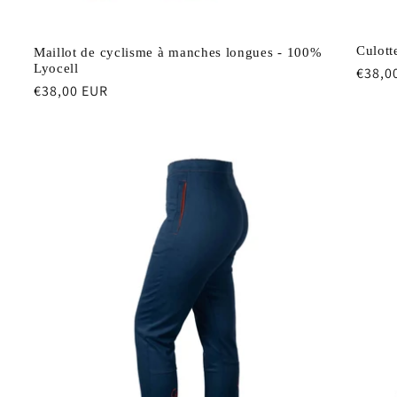
Culott
Maillot de cyclisme à manches longues - 100%
Lyocell
Prix
€38,0
Prix
€38,00 EUR
habit
habituel