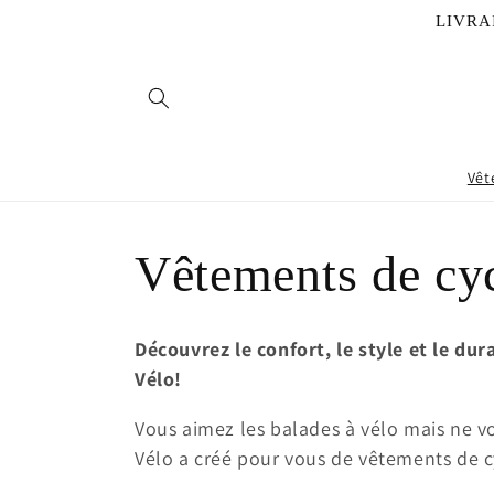
et
LIVRA
passer
au
contenu
Vêt
C
Vêtements de cy
o
Découvrez le confort, le style et le dur
Vélo!
l
Vous aimez les balades à vélo mais ne v
l
Vélo
a créé pour vous de vêtements de c