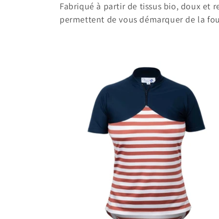
Fabriqué à partir
de tissus bio, doux et r
e
permettent de vous démarquer de la fou
c
t
i
o
n
: