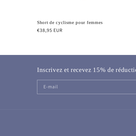
Short de cyclisme pour femmes
Prix
€38,95 EUR
habituel
Inscrivez et recevez 15% de réducti
E-mail