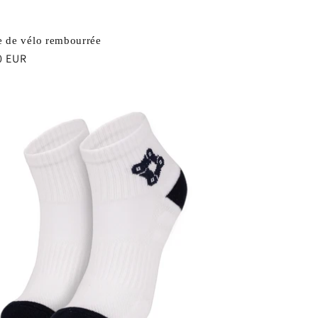
e de vélo rembourrée
0 EUR
uel