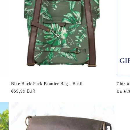
Bike Back Pack Pannier Bag - Basil
Chic à
Prix
€59,99 EUR
Prix
Du €2
habituel
habit