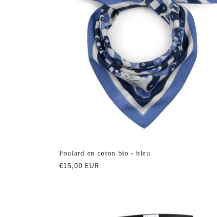
Foulard en coton bio - bleu
Prix
€15,00 EUR
habituel