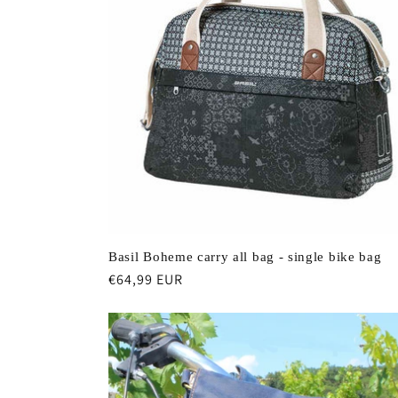
e
c
t
i
o
Basil Boheme carry all bag - single bike bag
n
Prix
€64,99 EUR
habituel
: