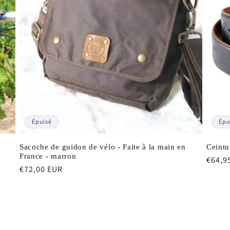
Épuisé
Épu
Sacoche de guidon de vélo - Faite à la main en
Ceintu
France - marron
Prix
€64,9
Prix
€72,00 EUR
habit
habituel