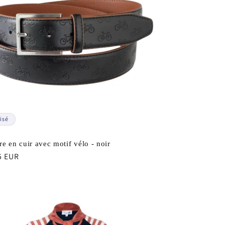
isé
re en cuir avec motif vélo - noir
5 EUR
uel