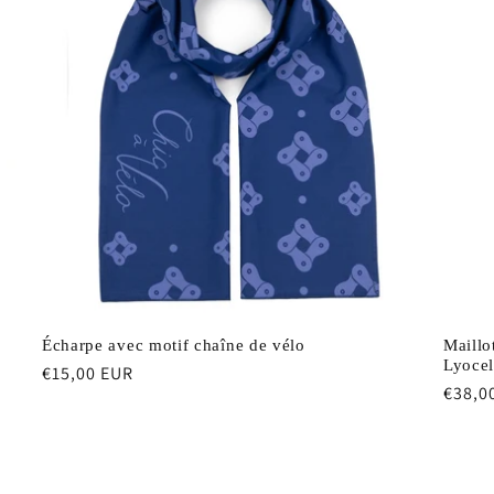
Maillo
Écharpe avec motif chaîne de vélo
Lyocel
Prix
€15,00 EUR
Prix
€38,0
habituel
habit