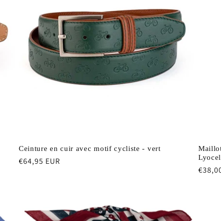
Ceinture en cuir avec motif cycliste - vert
Maillo
Lyocel
Prix
€64,95 EUR
Prix
€38,0
habituel
habit