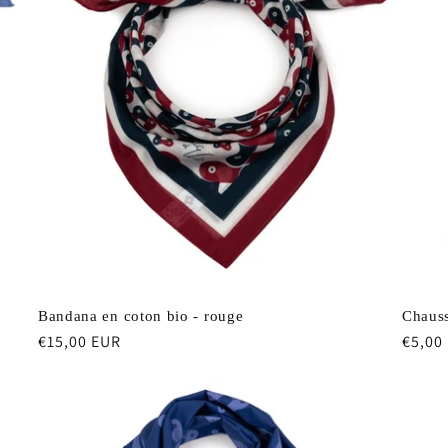
Bandana en coton bio - rouge
Chauss
Prix
€15,00 EUR
Prix
€5,00
habituel
habit